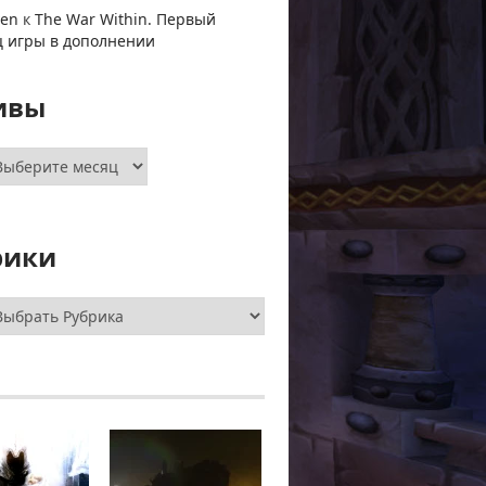
ven
к
The War Within. Первый
ц игры в дополнении
ивы
хивы
рики
брики