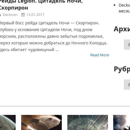
Рейды Legion. Цитадель Ночи,
Deck
Скорпирон
меся
Deckven
12.01.2017
Первый босс рейда Цитадель Ночи — Скорпирон.
Арх
Глубоко у основания Цитадели Ночи, под дном
морским, расположены давно забытые подземелья,
Ар
через которые можно добраться до Ночного Колодца.
Здесь обитает чудовищный …
Read More
Руб
Ру