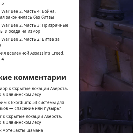
 5
 War Bee 2. Часть 4: Война,
ая закончилась без битвы
 War Bee 2. Часть 3: Призрачные
ы и осада на измор
 War Bee 2. Часть 2: Битва за
в
ия вселенной Assassin’s Creed.
 4
жие комментарии
тирр
к
Скрытые локации Азерота.
 в Элвиннском лесу
ейм
к
Exordium: 53 системы для
чков — спасение или пузырь?
r
к
Скрытые локации Азерота.
 в Элвиннском лесу
к
Артефакты шамана