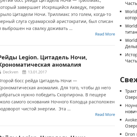
Третий босс рейда Цитадель Ночи — Триллиакс,
Часть
который завершает Искрящийся Акведук, первое
World
крыло Цитадели Ночи. Триллиакс это голем, когда-то
котор
верный слуга сурамарской аристократии, был списан
World
и выброшен на свалку доживать …
титан
Read More
World
Дель
Истор
Рейды Legion. Цитадель Ночи,
Часть
Хрономатическая аномалия
Deckven
13.01.2017
Све
Второй босс рейда Цитадель Ночи —
Хрономатическая аномалия. Для того, чтобы до него
Трак
добраться нужно победить Скорпирона. В пещере
Озеро
около самого основания Ночного Колодца расположен
Ноун
водоворот чистой энергии. Эта …
нови
Read More
Avoke
Озеро
Dron