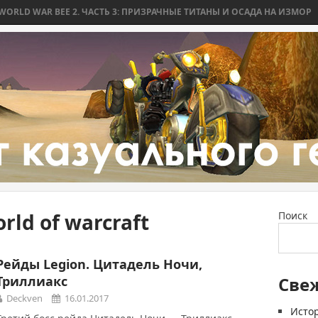
 WAR BEE 2. ЧАСТЬ 3: ПРИЗРАЧНЫЕ ТИТАНЫ И ОСАДА НА ИЗМОР
WOR
ld of warcraft
Поиск
Рейды Legion. Цитадель Ночи,
Триллиакс
Све
Deckven
16.01.2017
Истор