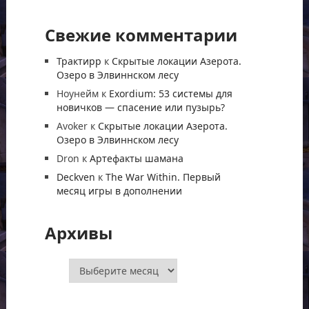
Свежие комментарии
Трактирр
к
Скрытые локации Азерота.
Озеро в Элвиннском лесу
Ноунейм
к
Exordium: 53 системы для
новичков — спасение или пузырь?
Avoker
к
Скрытые локации Азерота.
Озеро в Элвиннском лесу
Dron
к
Артефакты шамана
Deckven
к
The War Within. Первый
месяц игры в дополнении
Архивы
Архивы