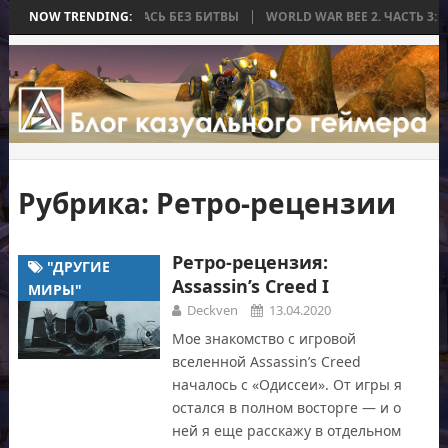
А, КОТОРАЯ ЗАКОНЧИЛАСЬ БЕЗ БИТВЫ
NOW TRENDING:
WORLD WAR BEE 2. ЧАСТЬ 3:
Рубрика:
Ретро-рецензии
Ретро-рецензия:
"ДРУГИЕ
Assassin’s Creed I
МИРЫ"
Deckven
13.04.2020
Мое знакомство с игровой
вселенной Assassin’s Creed
началось с «Одиссеи». От игры я
остался в полном восторге — и о
ней я еще расскажу в отдельном