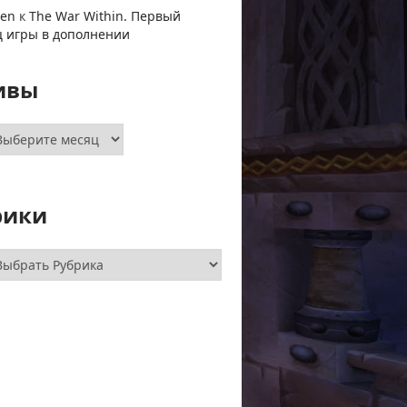
ven
к
The War Within. Первый
ц игры в дополнении
ивы
хивы
рики
брики