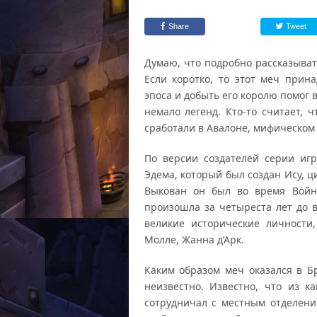
Share
Tweet
Думаю, что подробно рассказыват
Если коротко, то этот меч прин
эпоса и добыть его королю помог
немало легенд. Кто-то считает, ч
сработали в Авалоне, мифическом 
По версии создателей серии игр
Эдема, который был создан Ису, 
Выкован он был во время Войн
произошла за четыреста лет до
великие исторические личности,
Молле, Жанна д’Арк.
Каким образом меч оказался в Б
неизвестно. Известно, что из к
сотрудничал с местным отделен