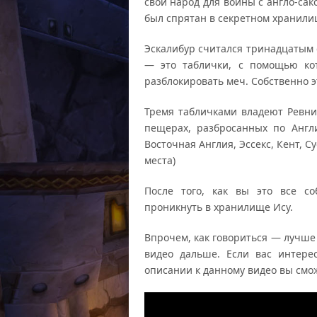
свой народ для войны с англо-са
был спрятан в секретном хранили
Эскалибур считался тринадцатым
— это таблички, с помощью ко
разблокировать меч. Собственно э
Тремя табличками владеют Ревнит
пещерах, разбросанных по Англ
Восточная Англия, Эссекс, Кент, 
места)
После того, как вы это все с
проникнуть в хранилище Ису.
Впрочем, как говориться — лучше
видео дальше. Если вас интере
описании к данному видео вы см