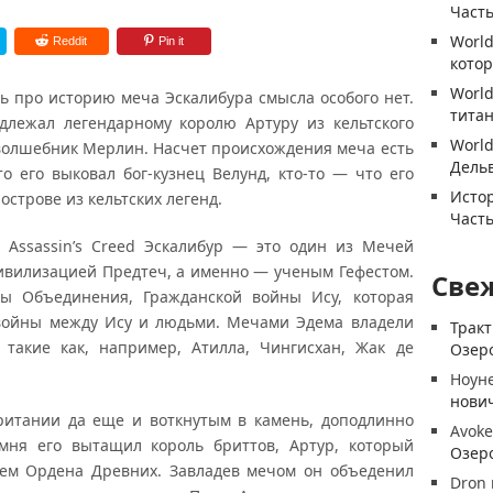
Часть
World
Reddit
Pin it
котор
World
ь про историю меча Эскалибура смысла особого нет.
титан
адлежал легендарному королю Артуру из кельтского
World
 волшебник Мерлин. Насчет происхождения меча есть
Дель
то его выковал бог-кузнец Велунд, кто-то — что его
Истор
острове из кельтских легенд.
Часть
 Assassin’s Creed Эскалибур — это один из Мечей
цивилизацией Предтеч, а именно — ученым Гефестом.
Све
ы Объединения, Гражданской войны Ису, которая
 войны между Ису и людьми. Мечами Эдема владели
Трак
 такие как, например, Атилла, Чингисхан, Жак де
Озеро
Ноун
нови
ритании да еще и воткнутым в камень, доподлинно
Avoke
амня его вытащил король бриттов, Артур, который
Озеро
ием Ордена Древних. Завладев мечом он объеденил
Dron