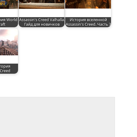
рия World
Assassin's Creed Valhalla.
История вселенной
raft
Гайд для новичков
Assassin's Creed. Часть 3
тория
 Creed