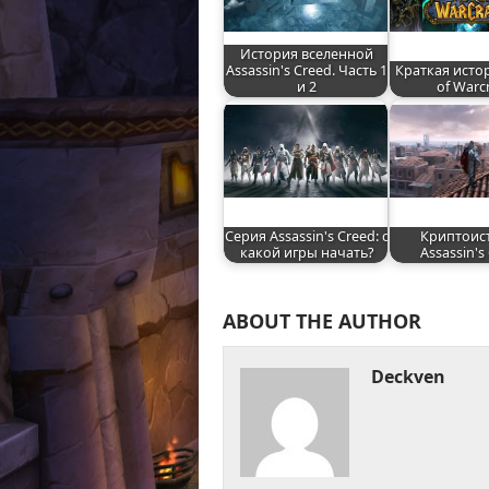
История вселенной
Assassin's Creed. Часть 1
Краткая исто
и 2
of Warc
Серия Assassin's Creed: с
Криптоис
какой игры начать?
Assassin's
ABOUT THE AUTHOR
Deckven