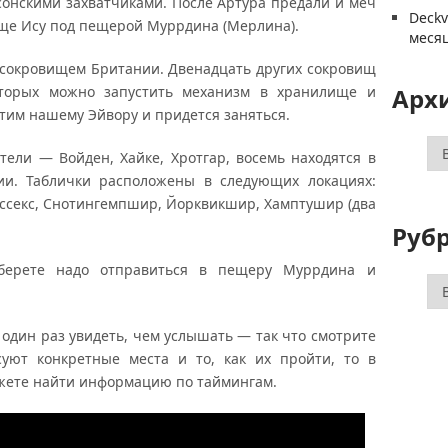
ксонскими захватчиками. После Артура предали и меч
Deck
ще Ису под пещерой Муррдина (Мерлина).
меся
 сокровищем Британии. Двенадцать других сокровищ
торых можно запустить механизм в хранилище и
Арх
тим нашему Эйвору и придется заняться.
Ар
ели — Войден, Хайке, Хротгар, восемь находятся в
ии. Таблички расположены в следующих локациях:
Суссекс, Снотингемпшир, Йорквикшир, Хамптушир (два
Руб
оберете надо отправиться в пещеру Муррдина и
Ру
 один раз увидеть, чем услышать — так что смотрите
суют конкретные места и то, как их пройти, то в
ожете найти информацию по таймингам.