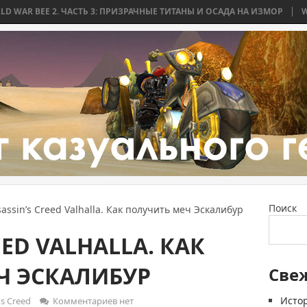
 2. ЧАСТЬ 3: ПРИЗРАЧНЫЕ ТИТАНЫ И ОСАДА НА ИЗМОР
WORLD WAR B
Поиск
assin’s Creed Valhalla. Как получить меч Эскалибур
EED VALHALLA. КАК
Ч ЭСКАЛИБУР
Све
Истор
's Creed
Комментариев нет