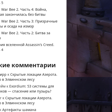
 5
 War Bee 2. Часть 4: Война,
ая закончилась без битвы
 War Bee 2. Часть 3: Призрачные
ы и осада на измор
 War Bee 2. Часть 2: Битва за
в
ия вселенной Assassin’s Creed.
 4
жие комментарии
тирр
к
Скрытые локации Азерота.
 в Элвиннском лесу
ейм
к
Exordium: 53 системы для
чков — спасение или пузырь?
r
к
Скрытые локации Азерота.
 в Элвиннском лесу
к
Артефакты шамана