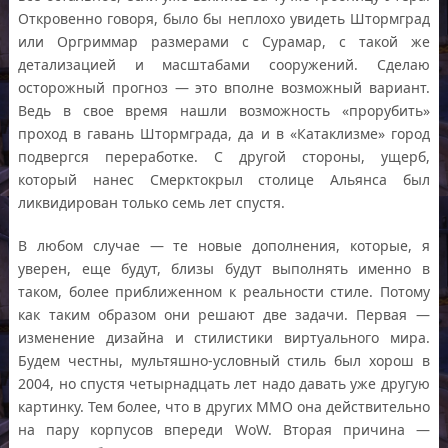
Откровенно говоря, было бы неплохо увидеть Штормград
или Оргриммар размерами с Сурамар, с такой же
детализацией и масштабами сооружений. Сделаю
осторожный прогноз — это вполне возможный вариант.
Ведь в свое время нашли возможность «прорубить»
проход в гавань Штормграда, да и в «Катаклизме» город
подвергся переработке. С другой стороны, ущерб,
который нанес Смерктокрыл столице Альянса был
ликвидирован только семь лет спустя.
В любом случае — те новые дополнения, которые, я
уверен, еще будут, близы будут выполнять именно в
таком, более приближенном к реальности стиле. Потому
как таким образом они решают две задачи. Первая —
изменение дизайна и стилистики виртуального мира.
Будем честны, мультяшно-условный стиль был хорош в
2004, но спустя четырнадцать лет надо давать уже другую
картинку. Тем более, что в других ММО она действительно
на пару корпусов впереди WoW. Вторая причина —