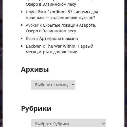
Озеро в Элвиннском лесу
Ноунейм
к
Exordium: 53 системы для
новичков — спасение или пузырь?
Avoker
к
Скрытые локации Азерота.
Озеро в Элвиннском лесу
Dron
к
Артефакты шамана
Deckven
к
The War Within. Первый
месяц игры в дополнении
Архивы
Архивы
Рубрики
Рубрики