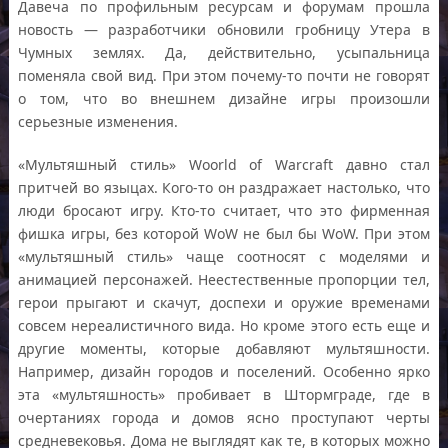
Давеча по профильным ресурсам и форумам прошла
новость — разработчики обновили гробницу Утера в
Чумных землях. Да, действительно, усыпальница
поменяла свой вид. При этом почему-то почти не говорят
о том, что во внешнем дизайне игры произошли
серьезные изменения.
«Мультяшный стиль» Woorld of Warcraft давно стал
притчей во языцах. Кого-то он раздражает настолько, что
люди бросают игру. Кто-то считает, что это фирменная
фишка игры, без которой WoW не был бы WoW. При этом
«мультяшный стиль» чаще соотносят с моделями и
анимацией персонажей. Неестественные пропорции тел,
герои прыгают и скачут, доспехи и оружие временами
совсем нереалистичного вида. Но кроме этого есть еще и
другие моменты, которые добавляют мультяшности.
Например, дизайн городов и поселений. Особенно ярко
эта «мультяшность» пробивает в Штормграде, где в
очертаниях города и домов ясно проступают черты
средневековья. Дома не выглядят как те, в которых можно