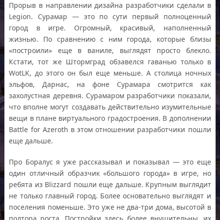
Прорыв в направлении дизайна разработчики сделали в
Legion. Сурамар — это по сути первый полноценный
город в игре. Огромный, красивый, наполненный
жизнью. По сравнению с ним города, которые близы
«построили» еще в ваниле, выглядят просто блекло.
Кстати, тот же Штормград обзавелся гаванью только в
WotLK, до этого он был еще меньше. А столица ночных
эльфов, Дарнас, на фоне Сурамара смотрится как
захолустная деревня. Сурамаром разработчики показали,
что вполне могут создавать действительно изумительные
вещи в плане виртуального градостроения. В дополнении
Battle for Azeroth в этом отношении разработчики пошли
еще дальше.
Про Боралус я уже рассказывал и показывал — это еще
один отличный образчик «большого города» в игре, но
ребята из Blizzard пошли еще дальше. Крупным выглядит
не только главный город. Более основательно выглядят и
поселения поменьше. Это уже не два-три дома, высотой в
полтора роста. Постройки здесь более внушительны, их