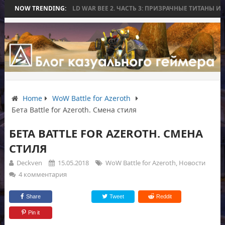
 БИТВЫ
NOW TRENDING:
WORLD WAR BEE 2. ЧАСТЬ 3: ПРИЗРАЧНЫЕ ТИТАНЫ И ОСАДА
Home
WoW Battle for Azeroth
Бета Battle for Azeroth. Смена стиля
БЕТА BATTLE FOR AZEROTH. СМЕНА
СТИЛЯ
Deckven
15.05.2018
WoW Battle for Azeroth
,
Новости
4 комментария
Share
Tweet
Reddit
Pin it