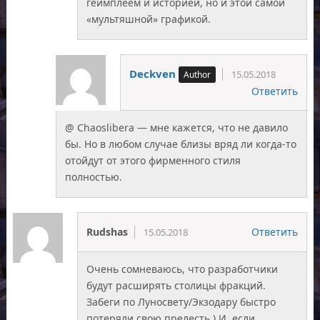
геймплеем и историей, но и этой самой
«мультяшной» графикой.
Deckven
15.05.2018
Ответить
@ Chaoslibera — мне кажется, что не давило
бы. Но в любом случае близы вряд ли когда-то
отойдут от этого фирменного стиля
полностью.
Rudshas
Ответить
15.05.2018
Очень сомневаюсь, что разработчики
будут расширять столицы фракций.
Забеги по Луносвету/Экзодару быстро
потеряли свою прелесть ) И, если,