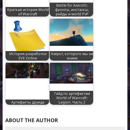
Battle for Azeroth:
Краткая история World
фронты, инстансы,
of Warcraft
рейды и world PvP
История разработки
Азерот, которого мы не
EVE Online
знаем
Гайд по артефактам
World of Warcraft:
Артефакты друида
Legion. Часть 2
ABOUT THE AUTHOR